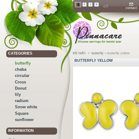
$
€
£
฿
contact
Currency
CATEGORIES
หน้าหลัก
>
butterfly
> butterfly yellow
BUTTERFLY YELLOW
butterfly
chaba
circular
Cross
Donut
lily
radium
Snow white
Square
sunflower
INFORMATION